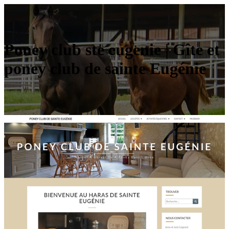
Poney club ste eugenie | Gîte et
poney club de sainte Eugénie